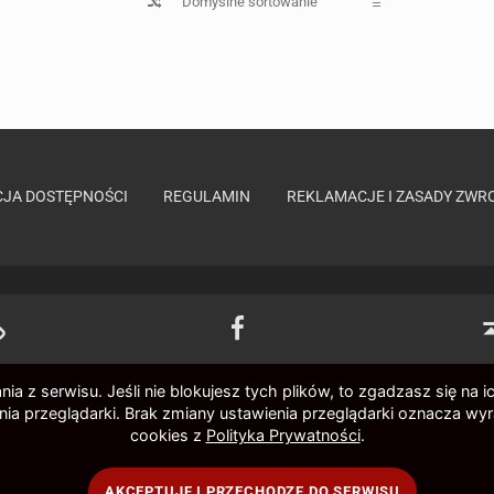
JA DOSTĘPNOŚCI
REGULAMIN
REKLAMACJE I ZASADY ZWR
internetowa Filharmonii Opolskiej
Filharmonia Opolska – Facebook
 z serwisu. Jeśli nie blokujesz tych plików, to zgadzasz się na ic
ia przeglądarki. Brak zmiany ustawienia przeglądarki oznacza wy
cookies z
Polityka Prywatności
.
© 2022 Filharmonia Opolska - realizacja
netkoncept.com
AKCEPTUJĘ I PRZECHODZĘ DO SERWISU