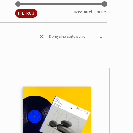
FILTRUJ
Cena min
Cena max
WEDŁUG
Cena:
30 zł
—
150 zł
FILTRUJ
CENY