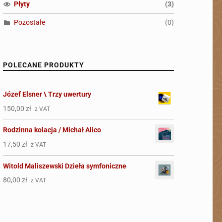
(3)
Płyty
(0)
Pozostałe
POLECANE PRODUKTY
Józef Elsner \ Trzy uwertury
150,00
zł
z VAT
Rodzinna kolacja / Michał Alico
17,50
zł
z VAT
Witold Maliszewski Dzieła symfoniczne
80,00
zł
z VAT